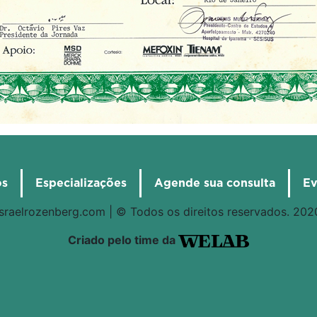
os
Especializações
Agende sua consulta
Ev
israelrozenberg.com | © Todos os direitos reservados. 202
Criado pelo time da