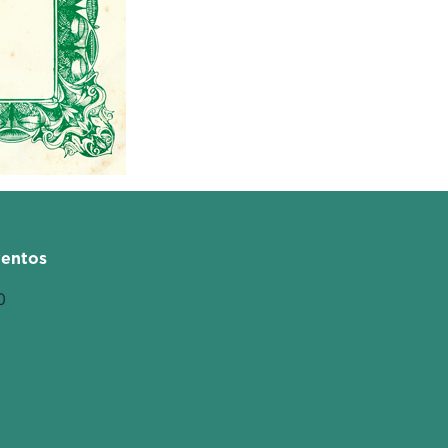
entos
0