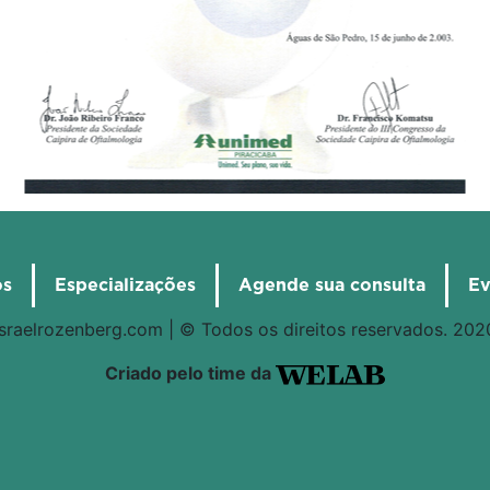
os
Especializações
Agende sua consulta
Ev
israelrozenberg.com | © Todos os direitos reservados. 202
Criado pelo time da