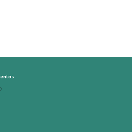
entos
0