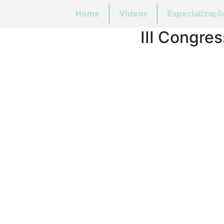
Home
Videos
Especializaçõ
III Congre