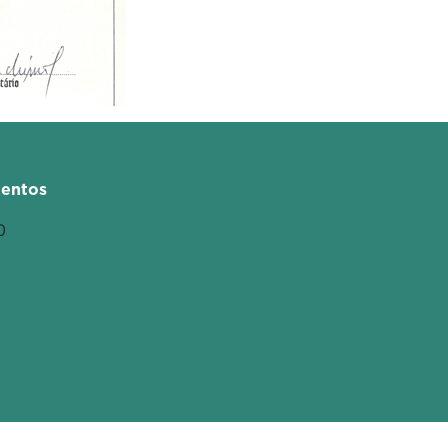
entos
0