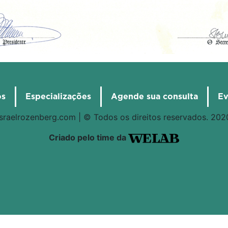
os
Especializações
Agende sua consulta
Ev
israelrozenberg.com | © Todos os direitos reservados. 202
Criado pelo time da