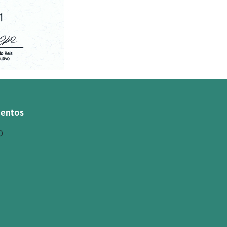
entos
0