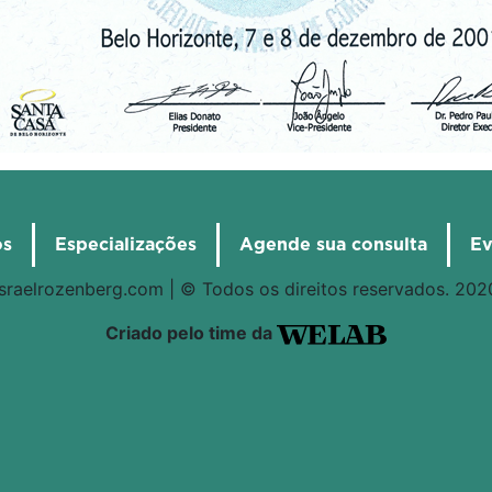
os
Especializações
Agende sua consulta
Ev
israelrozenberg.com | © Todos os direitos reservados. 202
Criado pelo time da