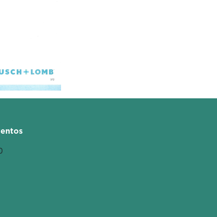
entos
0