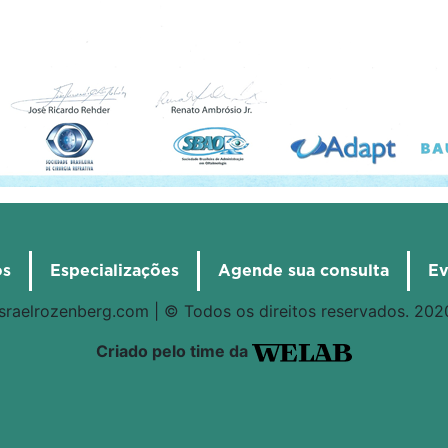
os
Especializações
Agende sua consulta
Ev
israelrozenberg.com | © Todos os direitos reservados. 202
Criado pelo time da