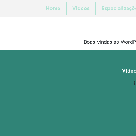
Home
Videos
Especializaçõ
Boas-vindas ao WordPr
Vide