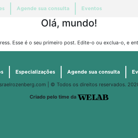
es
Agende sua consulta
Eventos
Olá, mundo!
ess. Esse é o seu primeiro post. Edite-o ou exclua-o, e en
os
Especializações
Agende sua consulta
Ev
israelrozenberg.com | © Todos os direitos reservados. 202
Criado pelo time da